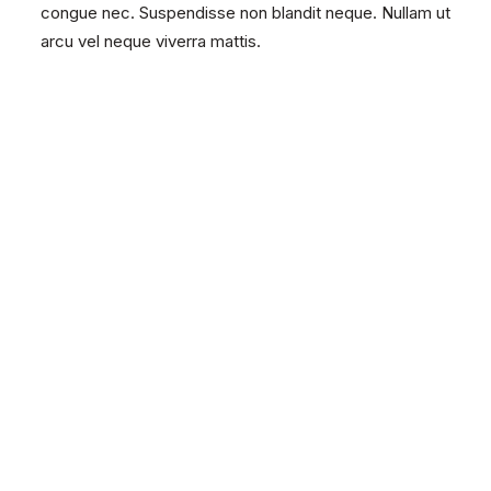
congue nec. Suspendisse non blandit neque. Nullam ut
arcu vel neque viverra mattis.
Une Expertise dans tous les
Domaines
Lorem ipsum dolor sit amet, consectetur
adipiscing elit.