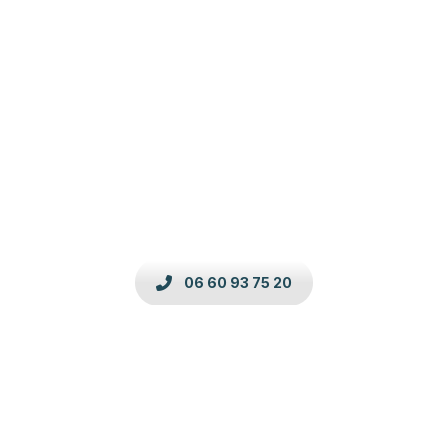
Besoin d’Informations ou d’un
Devis d’Urgence !
Quel que soit votre Secteur d’Activité ou la
taille de votre Entreprise ou Business.
lifaaxis.com
peut vous aider. Nous avons des
équipes d’experts qui se consacrent à nos
clients comme vous.
06 60 93 75 20